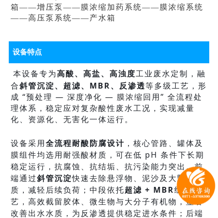
箱——增压泵——
膜浓缩加药系统
——膜浓缩系统
——高压泵系统——产水箱
设备特点
本设备专为
高酸、高盐、高浊度
工业废水定制，融
合
斜管沉淀、超滤、MBR、反渗透
等多级工艺，形
成 “预处理 — 深度净化 — 膜浓缩回用” 全流程处
理体系，稳定应对复杂酸性废水工况，实现减量
化、资源化、无害化一体运行。
设备采用
全流程耐酸防腐设计
，核心管路、罐体及
膜组件均选用耐强酸材质，可在低 pH 条件下长期
稳定运行，抗腐蚀、抗结垢、抗污染能力突出。前
端通过
斜管沉淀
快速去除悬浮物、泥沙及大颗粒杂
质，减轻后续负荷；中段依托
超滤 + MBR
组合工
艺，高效截留胶体、微生物与大分子有机物，显著
改善出水水质，为反渗透提供稳定进水条件；后端