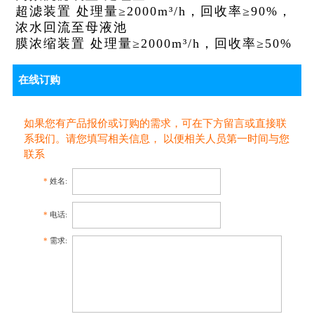
超滤装置
处理量
≥
20
00m³
/h，
回收率
≥90%
，
浓水回流至
母液
池
膜浓缩装置
处理量
≥
20
00m³
/h，
回收率
≥
5
0%
在线订购
如果您有产品报价或订购的需求，可在下方留言或直接联
系我们。请您填写相关信息， 以便相关人员第一时间与您
联系
*
姓名:
*
电话:
*
需求: