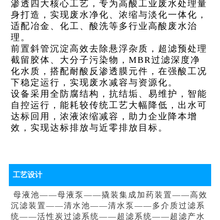
渗透四大核心工艺，专为高酸工业废水处理量
身打造，实现废水净化、浓缩与淡化一体化，
适配冶金、化工、酸洗等多行业高酸废水治
理。
前置斜管沉淀高效去除悬浮杂质，超滤预处理
截留胶体、大分子污染物，MBR过滤深度净
化水质，搭配耐酸反渗透膜元件，在强酸工况
下稳定运行，实现废水减容与资源化。
设备采用全防腐结构，抗结垢、易维护，智能
自控运行，能耗较传统工艺大幅降低，出水可
达标回用，浓液浓缩减容，助力企业降本增
效，实现达标排放与近零排放目标。
工艺设计
母液池——母液泵——撬装集成加药装置——高效
沉滤装置——清水池——清水泵——多介质过滤系
统——活性炭过滤系统——超滤系统——超滤产水